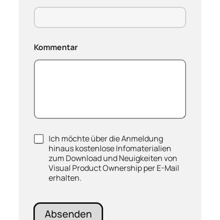
E
Kommentar
-
M
a
i
l
z
u
m
*
N
Ich möchte über die Anmeldung
e
hinaus kostenlose Infomaterialien
w
zum Download und Neuigkeiten von
s
Visual Product Ownership per E-Mail
l
erhalten.
e
t
t
e
Absenden