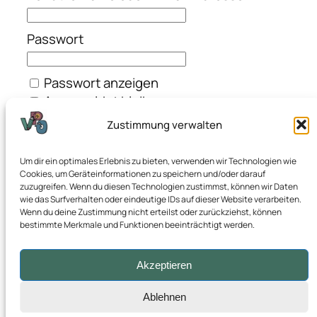
Passwort
Passwort anzeigen
Angemeldet bleiben
Zustimmung verwalten
Haben Sie Ihr Passwort vergessen?
Um dir ein optimales Erlebnis zu bieten, verwenden wir Technologien wie
Werden Sie Mitglied bei uns
Cookies, um Geräteinformationen zu speichern und/oder darauf
zuzugreifen. Wenn du diesen Technologien zustimmst, können wir Daten
wie das Surfverhalten oder eindeutige IDs auf dieser Website verarbeiten.
Wenn du deine Zustimmung nicht erteilst oder zurückziehst, können
bestimmte Merkmale und Funktionen beeinträchtigt werden.
Visual Product Ownership
Akzeptieren
Ablehnen
Über uns
Impressum
Datenschutzerklärung