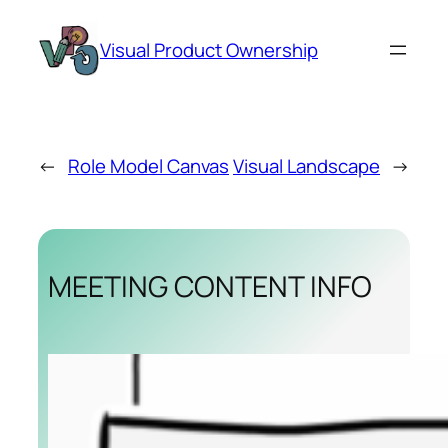
Zum
Inhalt
Visual Product Ownership
springen
←
Role Model Canvas
Visual Landscape
→
MEETING CONTENT INFO