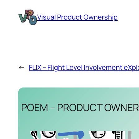
Zum
Inhalt
Visual Product Ownership
springen
←
FLIX – Flight Level Involvement eXpl
POEM – PRODUCT OWNER