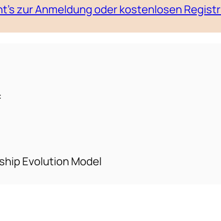
ht’s zur Anmeldung oder kostenlosen Regist
:
ship Evolution Model