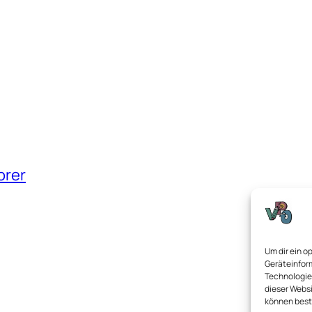
orer
Um dir ein o
Geräteinfor
Technologien
dieser Websi
können best