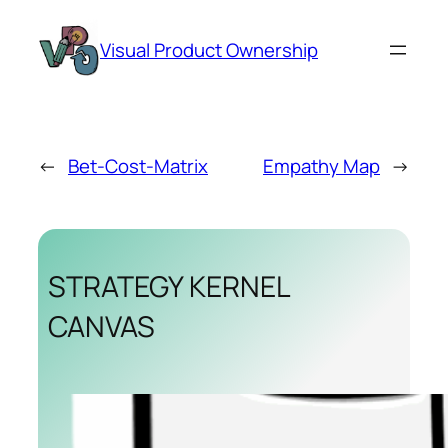
Zum
Inhalt
Visual Product Ownership
springen
←
Bet-Cost-Matrix
Empathy Map
→
STRATEGY KERNEL
CANVAS